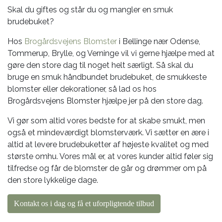
Skal du giftes og står du og mangler en smuk
brudebuket?
Hos
Brogårdsvejens Blomster
i Bellinge nær Odense,
Tommerup, Brylle, og Verninge vil vi gerne hjælpe med at
gøre den store dag til noget helt særligt. Så skal du
bruge en smuk håndbundet brudebuket, de smukkeste
blomster eller dekorationer, så lad os hos
Brogårdsvejens Blomster hjælpe jer på den store dag.
Vi gør som altid vores bedste for at skabe smukt, men
også et mindeværdigt blomsterværk. Vi sætter en ære i
altid at levere brudebuketter af højeste kvalitet og med
største omhu. Vores mål er, at vores kunder altid føler sig
tilfredse og får de blomster de går og drømmer om på
den store lykkelige dage.
Kontakt os i dag og få et uforpligtende tilbud